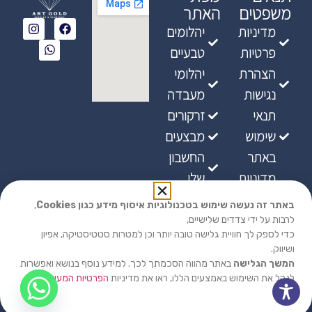
משפטים
האתר
מדיניות
יהלומים
פרטיות
טבעיים
הצהרת
יהלומי
נגישות
מעבדה
תנאי
זרקורים
שימוש
מבצעים
באתר
החשבון
מדיניות
שלי
ביטולים
באתר זה נעשה שימוש בטכנולוגיות איסוף מידע כגון Cookies
,
מדיניות
לרבות על ידי צדדים שלישיים,
כדי לספק לך חוויית גלישה טובה יותר וכן למטרות סטטיסטיקה, אפיון
אספקת
ושיווק.
מוצרים
המשך הגלישה
באתר מהווה הסכמתך לכך. למידע נוסף בנושא ואפשרות
לנהל את השימוש באמצעים הללו, ראו את מדיניות
הפרטיות המעודכנת
שלנו.
האתר נבנה על ידי Fly Media Israel עבור ארט גולד 2026