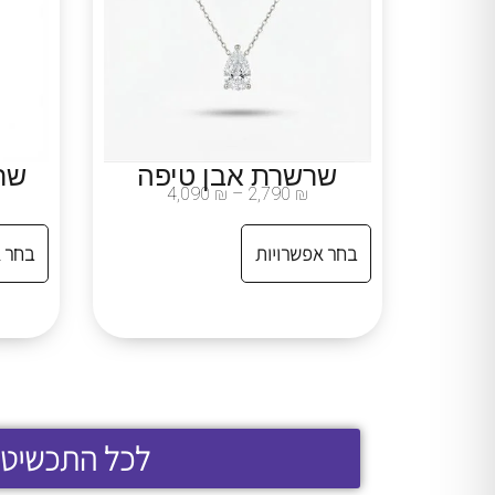
שרשרת אבן טיפה
שר
4,090
₪
–
2,790
₪
בחר אפשרויות
בחר 
לכל התכשיטי