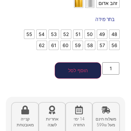
זהב אדום
בחר מידה
55
54
53
52
51
50
49
48
62
61
60
59
58
57
56
הוסף לסל
משלוח חינם
14 ימי
אחריות
קנייה
מעל 599₪
החזרה
לשנה
מאובטחת