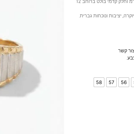
מידות: עיצוב נוח ומרשים עם חלק אחורי ברוחב 3 מ"מ וחלק קדמי בולט ברוחב 12
רה, יציבות ונוכחות גברית.
צור קשר
בע.
58
57
56