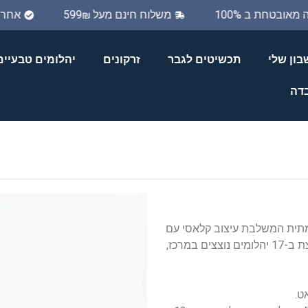
יה מאובטחת ב 100%
משלוח חינם מעל 599₪
אח
ון שלי
תכשיטים לגבר
זרקונים
יהלומים טבעיים
בדה
תית המשלבת עיצוב קלאסי עם
גימור יוקרתי. הטבעת עשויה זהב 14K איכותי ומשובצת ב-17 יהלומים נוצצים במרכז,