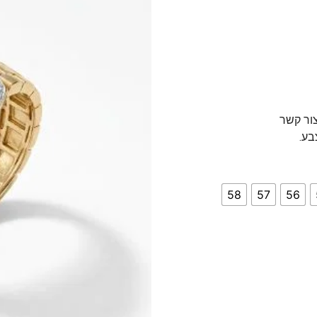
צור קשר
בע.
58
57
56