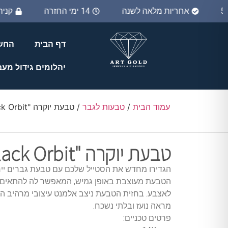
אחריות מלאה לשנה
14 ימי החזרה
קנ
דף הבית
החשב
יהלומים גידול מע
עמוד הבית
/
טבעות לגבר
/ טבעת יוקרה "Black Orbit"
טבעת יוקרה "Black Orbit"
הגדירו מחדש את הסטייל שלכם עם טבעת גברים ייח
הטבעת מעוצבת באופן גמיש, המאפשר לה להתאים 
לאצבע. בחזית הטבעת ניצב אלמנט עיצובי מרהיב המש
מראה נועז ובלתי נשכח.
פרטים טכניים: