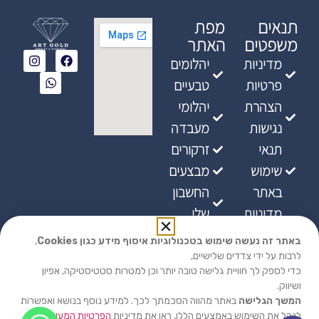
תנאים
מפת
משפטים
האתר
מדיניות
יהלומים
פרטיות
טבעיים
הצהרת
יהלומי
נגישות
מעבדה
תנאי
זרקורים
שימוש
מבצעים
באתר
החשבון
מדיניות
שלי
ביטולים
באתר זה נעשה שימוש בטכנולוגיות איסוף מידע כגון Cookies
,
מדיניות
לרבות על ידי צדדים שלישיים,
כדי לספק לך חוויית גלישה טובה יותר וכן למטרות סטטיסטיקה, אפיון
אספקת
ושיווק.
מוצרים
המשך הגלישה
באתר מהווה הסכמתך לכך. למידע נוסף בנושא ואפשרות
לנהל את השימוש באמצעים הללו, ראו את מדיניות
הפרטיות המעודכנת