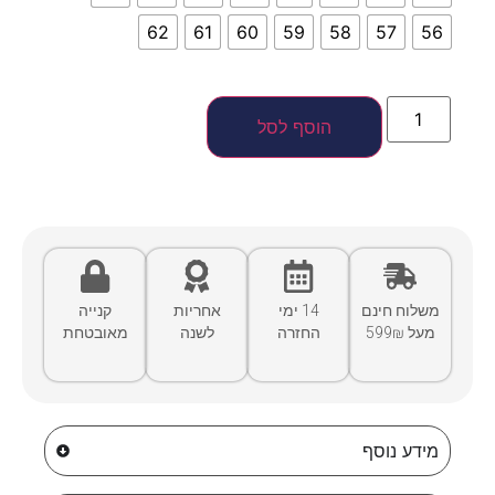
62
61
60
59
58
57
56
הוסף לסל
משלוח חינם
14 ימי
אחריות
קנייה
מעל 599₪
החזרה
לשנה
מאובטחת
מידע נוסף