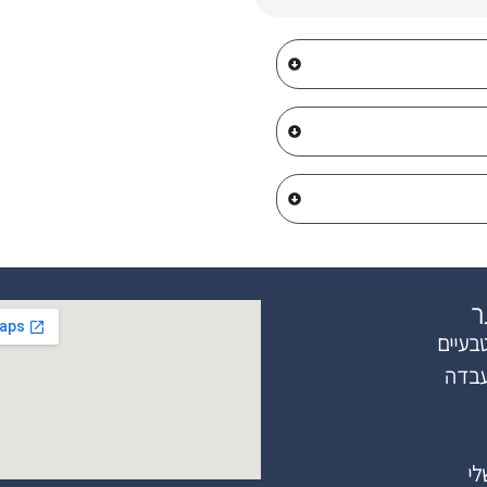
ר
בעיים
עבדה
לי