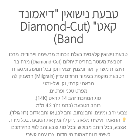
טבעת נישואין "דיאמונד
קאט" (Diamond-Cut
Band)
טבעת נישואין קלאסית בעלת נוכחות מרשימה וייחודית. מרכז
הטבעת מעוטר בחריטת יהלום (Diamond-Cut) מרהיבה
היוצרת משחקי אור וניצנוץ יוצאי דופן בכל תנועה, ומסגרת
הטבעת מוקפת בגימור חרוזים עדין (Milgrain) המעניק לה
מראה יוקרתי, נקי ועל-זמני.
מפרט טכני ופרטים:
סוג המתכת: זהב 14 קראט (14K).
רוחב הטבעת (בתמונה): 4.2 מ"מ.
צבעי זהב זמינים: זהב צהוב, זהב לבן, או זהב אדום (רוז גולד).
התאמה אישית מלאה: ניתן להזמין את הטבעת בכל מידת
אצבע, בכל רוחב מבוקש ובכל סוג וצבע זהב לפי בחירתכם.
לשינויים והתאמות מיוחדות, צרו עמנו קשר!