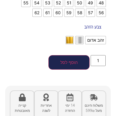
55
54
53
52
51
50
49
48
62
61
60
59
58
57
56
צבע הזהב
זהב אדום
הוסף לסל
משלוח חינם
14 ימי
אחריות
קנייה
מעל 599₪
החזרה
לשנה
מאובטחת