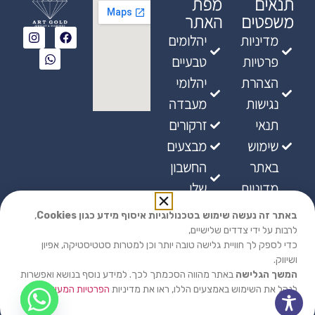
תנאים
מפת
משפטים
האתר
מדיניות
יהלומים
פרטיות
טבעיים
הצהרת
יהלומי
נגישות
מעבדה
תנאי
זרקורים
שימוש
מבצעים
באתר
החשבון
מדיניות
שלי
ביטולים
באתר זה נעשה שימוש בטכנולוגיות איסוף מידע כגון Cookies
,
מדיניות
לרבות על ידי צדדים שלישיים,
כדי לספק לך חוויית גלישה טובה יותר וכן למטרות סטטיסטיקה, אפיון
אספקת
ושיווק.
מוצרים
המשך הגלישה
באתר מהווה הסכמתך לכך. למידע נוסף בנושא ואפשרות
לנהל את השימוש באמצעים הללו, ראו את מדיניות
הפרטיות המעודכנת
שלנו.