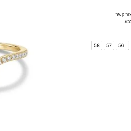
צור קשר
בע.
58
57
56