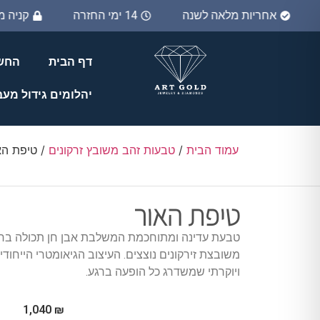
אחריות מלאה לשנה
14 ימי החזרה
קניה 
דף הבית
החשב
יהלומים גידול מע
עמוד הבית
/
טבעות זהב משובץ זרקונים
/ טיפת הא
טיפת האור
טבעת עדינה ומתוחכמת המשלבת אבן חן תכולה בחי
משובצת זירקונים נוצצים. העיצוב הגיאומטרי הייחודי
ויוקרתי שמשדרג כל הופעה ברגע.
1,040
₪