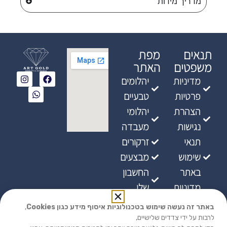
מדריך מידות
תנאים
מפת
משפטים
האתר
מדיניות
יהלומים
פרטיות
טבעיים
הצהרת
יהלומי
נגישות
מעבדה
תנאי
זרקורים
שימוש
מבצעים
באתר
החשבון
מדיניות
שלי
ביטולים
באתר זה נעשה שימוש בטכנולוגיות איסוף מידע כגון Cookies
,
מדיניות
לרבות על ידי צדדים שלישיים,