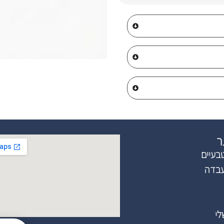
ר
בעיים
עבדה
לי