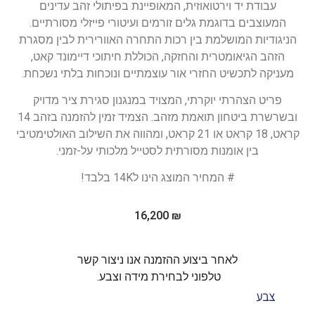
עבודת יד וירטואוזית, המאופיינת בפיתולי זהב עדינים
המעוצבים בדוגמת גלים זורמים ועיטורי פייזלי מסורתיים.
הניגודיות המושלמת בין רכות התחרה האוורירית לבין מסגרת
הזהב הגיאומטרית והחזקה, הכוללת חיתוכי דיימונד קאט,
מעניקה לתכשיט החזרי אור עוצמתיים ונוכחות בלתי נשכחת.
פריט הצהרתי יוקרתי, המצויד במנגנון סגירת ציר מדויק
ובשרשרת ביטחון תואמת מזהב. הצמיד זמין להזמנה בזהב 14
קראט, 18 קראט או 21 קראט, ומהווה את השילוב האולטימטיבי
בין אומנות מסורתית לסטייל מלכותי על-זמני.
# המחיר המוצג הינו ל14K בלבד!
16,200
₪
לאחר ביצוע ההזמנה אנו ניצור קשר
טלפוני לבחירת מידה וצבע.
צבע