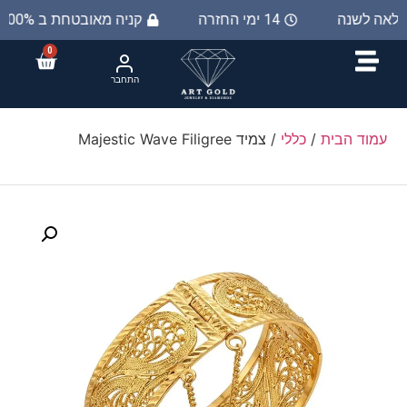
 מלאה לשנה
14 ימי החזרה
קניה מאובטחת ב 100%
0
התחבר
עמוד הבית
/
כללי
/ צמיד Majestic Wave Filigree