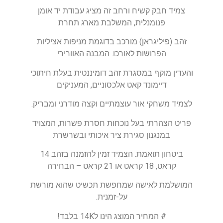
צמיד חבק קשיח ורחב זה מציג עבודת יד אומן
פנומנלית, המשלבת מארג תחרת
זהב (פיליגראן) מורכב בדוגמת מניפות אציליות
הפרושות לאורכו. המבנה האוורירי
והעדין מוקף במסגרת זהב דומיננטית בעלת חיתוכי
דיימונד קאט אלכסוניים, המעניקים
לצמיד משחקי אור עוצמתיים וקצה מודרני ומבריק.
פריט הצהרתי בעל נוכחות חסרת פשרות, המצויד
במנגנון סגירת ציר איכותי ובשרשרת
ביטחון תואמת. הצמיד זמין להזמנה בזהב 14
קראט, 18 קראט או 21 קראט – הבחירה
המושלמת לאישה שמחפשת תכשיט שהוא מורשת
על-זמנית.
# המחיר המוצג הינו ל14K בלבד!