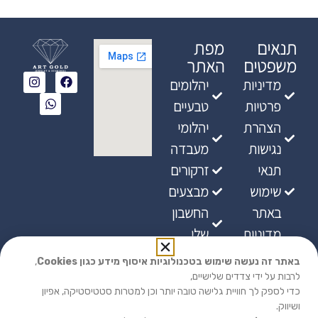
תנאים
מפת
משפטים
האתר
מדיניות
יהלומים
פרטיות
טבעיים
הצהרת
יהלומי
נגישות
מעבדה
תנאי
זרקורים
שימוש
מבצעים
באתר
החשבון
מדיניות
שלי
ביטולים
באתר זה נעשה שימוש בטכנולוגיות איסוף מידע כגון Cookies
,
מדיניות
לרבות על ידי צדדים שלישיים,
כדי לספק לך חוויית גלישה טובה יותר וכן למטרות סטטיסטיקה, אפיון
אספקת
ושיווק.