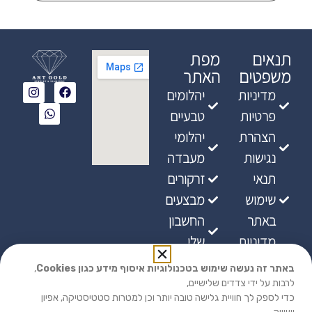
תנאים
מפת
משפטים
האתר
מדיניות
יהלומים
פרטיות
טבעיים
הצהרת
יהלומי
נגישות
מעבדה
תנאי
זרקורים
שימוש
מבצעים
באתר
החשבון
מדיניות
שלי
ביטולים
באתר זה נעשה שימוש בטכנולוגיות איסוף מידע כגון Cookies
,
מדיניות
לרבות על ידי צדדים שלישיים,
כדי לספק לך חוויית גלישה טובה יותר וכן למטרות סטטיסטיקה, אפיון
אספקת