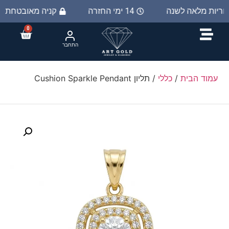
חריות מלאה לשנה
14 ימי החזרה
קניה מאובטחת ב 0%
0
התחבר
עמוד הבית
/
כללי
/ תליון Cushion Sparkle Pendant