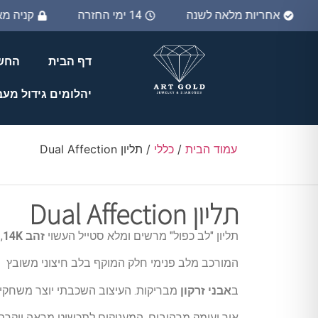
אחריות מלאה לשנה
14 ימי החזרה
קניה מ
דף הבית
החשב
יהלומים גידול מע
עמוד הבית
/
כללי
/ תליון Dual Affection
תליון Dual Affection
תליון "לב כפול" מרשים ומלא סטייל העשוי
זהב 14K
,
המורכב מלב פנימי חלק המוקף בלב חיצוני משובץ
ב
אבני זרקון
מבריקות. העיצוב השכבתי יוצר משחקי
אור ועומק מרהיבים, המעניקים לתכשיט מראה יוקרתי