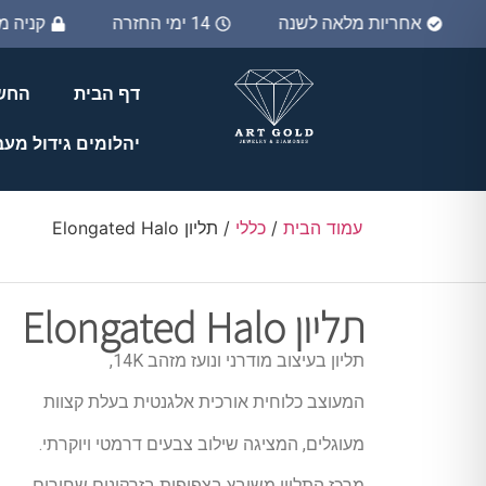
אחריות מלאה לשנה
14 ימי החזרה
קניה 
דף הבית
החשב
יהלומים גידול מע
עמוד הבית
/
כללי
/ תליון Elongated Halo
תליון Elongated Halo
תליון בעיצוב מודרני ונועז מזהב 14K,
המעוצב כלוחית אורכית אלגנטית בעלת קצוות
מעוגלים, המציגה שילוב צבעים דרמטי ויוקרתי.
מרכז התליון משובץ בצפיפות בזרקונים שחורים