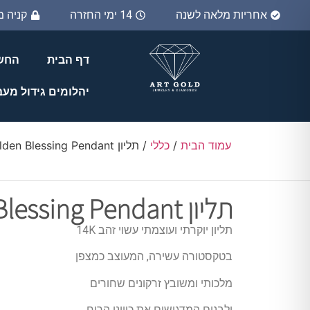
אחריות מלאה לשנה
14 ימי החזרה
קניה 
דף הבית
החשב
יהלומים גידול מע
עמוד הבית
/
כללי
/ תליון Golden Blessing Pendant
תליון Golden Blessing Pendant
תליון יוקרתי ועוצמתי עשוי זהב 14K
בטקסטורה עשירה, המעוצב כמצפן
מלכותי ומשובץ זרקונים שחורים
ולבנים המדגישים את כיווני הרוח.