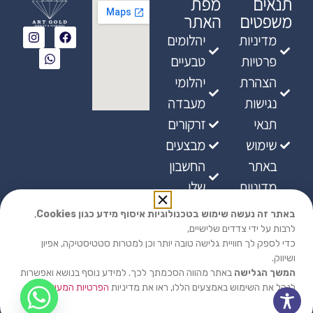
תנאים
מפת
משפטים
האתר
מדיניות
יהלומים
פרטיות
טבעיים
הצהרת
יהלומי
נגישות
מעבדה
תנאי
זרקורים
שימוש
מבצעים
באתר
החשבון
מדיניות
שלי
ביטולים
באתר זה נעשה שימוש בטכנולוגיות איסוף מידע כגון Cookies
,
מדיניות
לרבות על ידי צדדים שלישיים,
כדי לספק לך חוויית גלישה טובה יותר וכן למטרות סטטיסטיקה, אפיון
אספקת
ושיווק.
מוצרים
המשך הגלישה
באתר מהווה הסכמתך לכך. למידע נוסף בנושא ואפשרות
לנהל את השימוש באמצעים הללו, ראו את מדיניות
הפרטיות המעודכנת
שלנו.