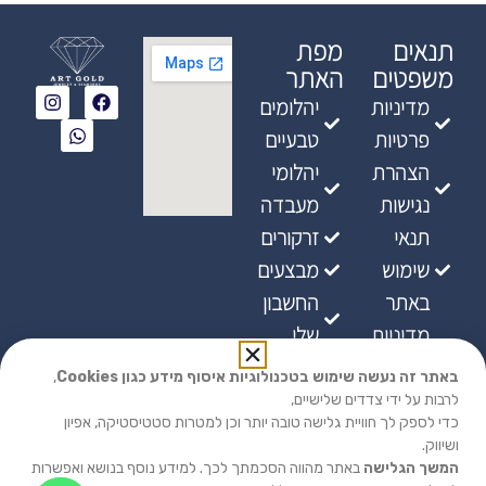
תנאים
מפת
משפטים
האתר
מדיניות
יהלומים
פרטיות
טבעיים
הצהרת
יהלומי
נגישות
מעבדה
תנאי
זרקורים
שימוש
מבצעים
באתר
החשבון
מדיניות
שלי
ביטולים
באתר זה נעשה שימוש בטכנולוגיות איסוף מידע כגון Cookies
,
מדיניות
לרבות על ידי צדדים שלישיים,
כדי לספק לך חוויית גלישה טובה יותר וכן למטרות סטטיסטיקה, אפיון
אספקת
ושיווק.
מוצרים
המשך הגלישה
באתר מהווה הסכמתך לכך. למידע נוסף בנושא ואפשרות