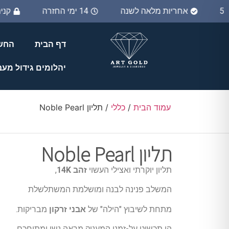
אחריות מלאה לשנה
14 ימי החזרה
קנ
דף הבית
החשב
יהלומים גידול מע
עמוד הבית
/
כללי
/ תליון Noble Pearl
תליון Noble Pearl
תליון יוקרתי ואצילי העשוי
זהב 14K
,
המשלב פנינה לבנה ומושלמת המשתלשלת
מתחת לשיבוץ "הילה" של
אבני זרקון
מבריקות.
הו תכשיט על-זמני המעניק מראה נשי ומתוחכם,