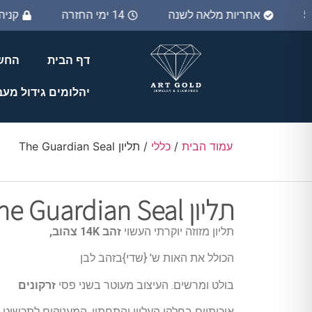
אחריות מלאה לשנה
14 ימי החזרה
קני
דף הבית
החשב
יהלומים גידול מע
עמוד הבית
/
כללי
/ תליון The Guardian Seal
תליון The Guardian Seal
תליון מזוזה יוקרתי העשוי
זהב 14K צהוב,
הכולל את האות ש' {שדי}בזהב לבן
בולט ומרשים. העיצוב מעוטר בשני פסי
זרקונים
איכותיים בחלקו העליון והתחתון, המעניקים לתכשיט