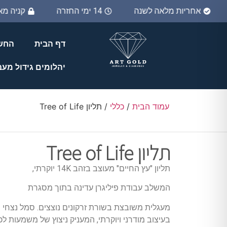
אחריות מלאה לשנה
14 ימי החזרה
קניה מ
דף הבית
החשב
יהלומים גידול מע
עמוד הבית
/
כללי
/ תליון Tree of Life
תליון Tree of Life
תליון "עץ החיים" מעוצב בזהב 14K יוקרתי,
המשלב עבודת פיליגרן עדינה בתוך מסגרת
מעגלית משובצת בשורת זרקונים נוצצים. סמל נצחי
בעיצוב מודרני ויוקרתי, המעניק ניצוץ של משמעות לכ