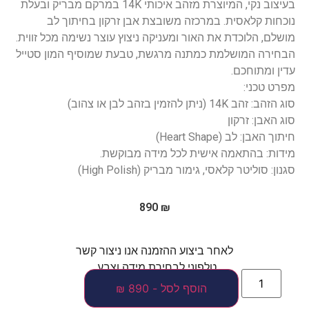
בעיצוב נקי, המיוצרת מזהב איכותי 14K במרקם מבריק ובעלת
נוכחות קלאסית. במרכזה משובצת אבן זרקון בחיתוך לב
מושלם, הלוכדת את האור ומעניקה ניצוץ עוצר נשימה מכל זווית.
הבחירה המושלמת כמתנה מרגשת, טבעת שמוסיף המון סטייל
עדין ומתוחכם.
מפרט טכני:
סוג הזהב: זהב 14K (ניתן להזמין בזהב לבן או צהוב)
סוג האבן: זרקון
חיתוך האבן: לב (Heart Shape)
מידות: בהתאמה אישית לכל מידה מבוקשת.
סגנון: סוליטר קלאסי, גימור מבריק (High Polish)
890
₪
לאחר ביצוע ההזמנה אנו ניצור קשר
טלפוני לבחירת מידה וצבע.
הוסף לסל - 890 ₪