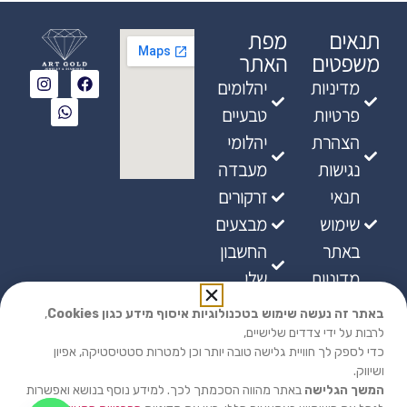
תנאים
מפת
משפטים
האתר
מדיניות
יהלומים
פרטיות
טבעיים
הצהרת
יהלומי
נגישות
מעבדה
תנאי
זרקורים
שימוש
מבצעים
באתר
החשבון
מדיניות
שלי
ביטולים
באתר זה נעשה שימוש בטכנולוגיות איסוף מידע כגון Cookies
,
מדיניות
לרבות על ידי צדדים שלישיים,
כדי לספק לך חוויית גלישה טובה יותר וכן למטרות סטטיסטיקה, אפיון
אספקת
ושיווק.
מוצרים
המשך הגלישה
באתר מהווה הסכמתך לכך. למידע נוסף בנושא ואפשרות